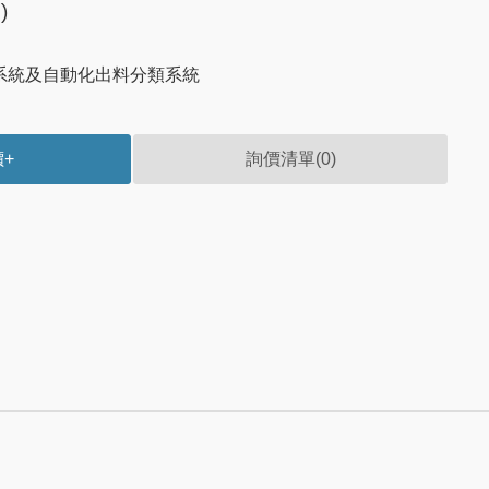
)
測系統及自動化出料分類系統
價
+
詢價清單(
0
)