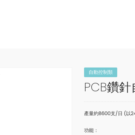
自動控制類
PCB鑽
產量約8600支/日 (以
功能：